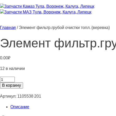
Главная
/ Элемент фильтр.грубой очистки топл. (веревка)
Элемент фильтр.гру
0.00
₽
12 в наличии
Количество
товара
В корзину
Элемент
фильтр.грубой
Артикул:
1105538 201
очистки
Описание
топл.
(веревка)