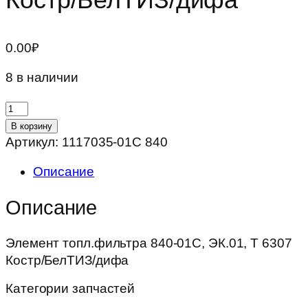
0.00
₽
8 в наличии
Количество
товара
В корзину
Элемент
Артикул:
1117035-01С 840
топл.фильтра
Описание
840-
01С,
Описание
ЭК.01,
Т
Элемент топл.фильтра 840-01С, ЭК.01, Т 6307
6307
Костр/БелТИЗ/дифа
Костр/
БелТИЗ/
Категории запчастей
дифа