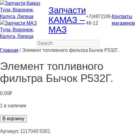
Запчасти
+7(4872)38-
Контакты
КАМАЗ –
48-12
магазинов
МАЗ
Search
Главная
/ Элемент топливного фильтра Бычок Р532Г.
Элемент топливного
фильтра Бычок Р532Г.
0.00
₽
1 в наличии
Количество
В корзину
товара
Элемент
Артикул:
1117040 5301