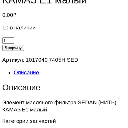
0.00
₽
10 в наличии
Количество
товара
В корзину
Элемент
Артикул:
1017040 7405Н SED
масляного
фильтра
Описание
SEDAN
(НИТЬ)
Описание
КАМАЗ
Е1
Элемент масляного фильтра SEDAN (НИТЬ)
малый
КАМАЗ Е1 малый
Категории запчастей