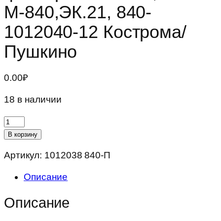
М-840,ЭК.21, 840-
1012040-12 Кострома/
Пушкино
0.00
₽
18 в наличии
Количество
товара
В корзину
Элемент
Артикул:
1012038 840-П
масляного
фильтра
Описание
ЯМЗ-236,238
М-840,ЭК.21,
Описание
840-
1012040-