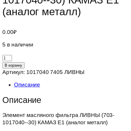
(аналог металл)
0.00
₽
5 в наличии
Количество
товара
В корзину
Элемент
Артикул:
1017040 7405 ЛИВНЫ
масляного
Описание
фильтра
ЛИВНЫ
Описание
(703-
1017040-
Элемент масляного фильтра ЛИВНЫ (703-
-30)
1017040--30) КАМАЗ Е1 (аналог металл)
КАМАЗ
Е1