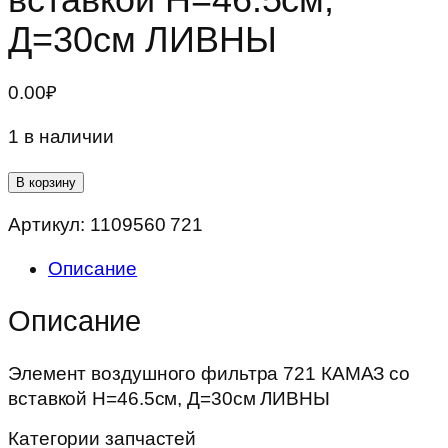
Д=30см ЛИВНЫ
0.00
₽
1 в наличии
Количество
В корзину
товара
Артикул:
1109560 721
Элемент
воздушного
Описание
фильтра
721
Описание
КАМАЗ
со
Элемент воздушного фильтра 721 КАМАЗ со
вставкой
вставкой Н=46.5см, Д=30см ЛИВНЫ
Н=46.5см,
Д=30см
Категории запчастей