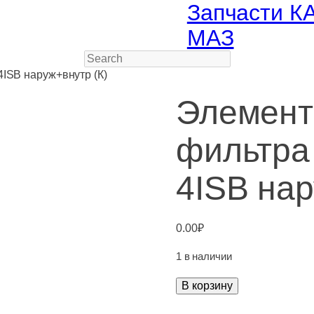
Запчасти К
МАЗ
Search
ISB наруж+внутр (К)
Элемент
фильтра
4ISB нар
0.00
₽
1 в наличии
Количество
В корзину
товара