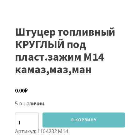
Штуцер топливный
КРУГЛЫЙ под
пласт.зажим М14
камаз,маз,ман
0.00
₽
5 в наличии
Количество
В КОРЗИНУ
товара
Штуцер
Артикул:
1104232 М14
топливный