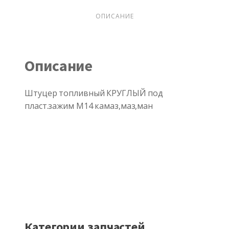
КРУГЛЫЙ
под
ОПИСАНИЕ
пласт.зажим
М14
камаз,маз,ман
Описание
Штуцер топливный КРУГЛЫЙ под
пласт.зажим М14 камаз,маз,ман
Категории запчастей