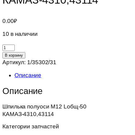
0.00
₽
10 в наличии
Количество
товара
В корзину
Шпилька
Артикул:
1/35302/31
полуоси
Описание
М12
Lобщ-50
Описание
КАМАЗ-4310,43114
Шпилька полуоси М12 Lобщ-50
КАМАЗ-4310,43114
Категории запчастей