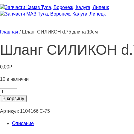
Главная
/ Шланг СИЛИКОН d.75 длина 10см
Шланг СИЛИКОН d.
0.00
₽
10 в наличии
Количество
товара
В корзину
Шланг
СИЛИКОН
Артикул:
1104166 С-75
d.75
Описание
длина
10см