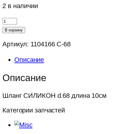
2 в наличии
Количество
товара
В корзину
Шланг
Артикул:
1104166 С-68
СИЛИКОН
d.68
Описание
длина
10см
Описание
Шланг СИЛИКОН d.68 длина 10см
Категории запчастей