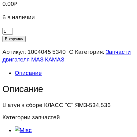
0.00
₽
6 в наличии
Количество
товара
В корзину
Шатун
Артикул:
1004045 5340_С
Категория:
Запчасти
в
двигателя МАЗ КАМАЗ
сборе
КЛАСС
Описание
"С"
ЯМЗ-534,536
Описание
Шатун в сборе КЛАСС "С" ЯМЗ-534,536
Категории запчастей