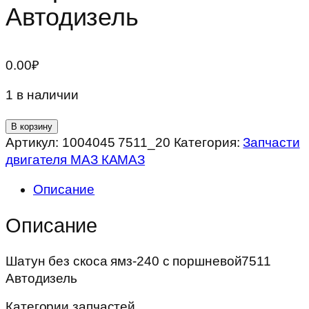
Автодизель
0.00
₽
1 в наличии
Количество
В корзину
товара
Артикул:
1004045 7511_20
Категория:
Запчасти
Шатун
двигателя МАЗ КАМАЗ
без
Описание
скоса
ямз-240
Описание
с
поршневой7511
Шатун без скоса ямз-240 с поршневой7511
Автодизель
Автодизель
Категории запчастей