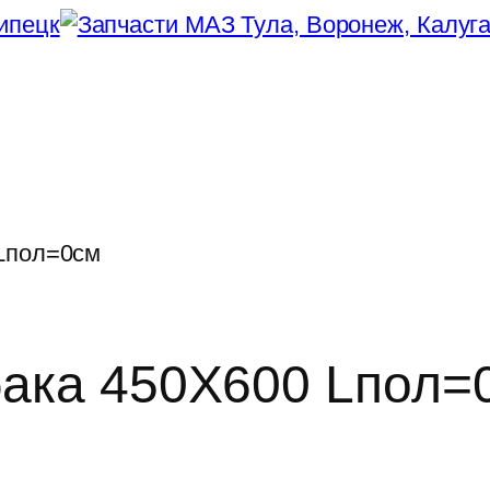
 Lпол=0см
бака 450Х600 Lпол=