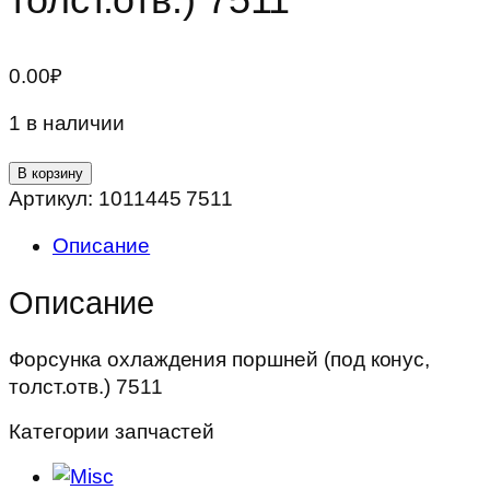
0.00
₽
1 в наличии
Количество
В корзину
товара
Артикул:
1011445 7511
Форсунка
Описание
охлаждения
поршней
Описание
(под
конус,
Форсунка охлаждения поршней (под конус,
толст.отв.)
толст.отв.) 7511
7511
Категории запчастей