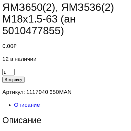
ЯМЗ650(2), ЯМЗ536(2)
М18х1.5-63 (ан
5010477855)
0.00
₽
12 в наличии
Количество
товара
В корзину
Фильтр
Артикул:
1117040 650MAN
топливный
MANN-
Описание
FILTER
WK
Описание
940/20
ЯМЗ650(2),