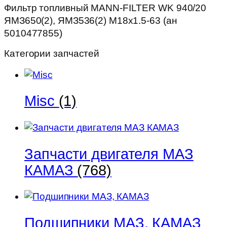
Фильтр топливный MANN-FILTER WK 940/20
ЯМЗ536(2)
ЯМЗ650(2), ЯМЗ536(2) М18х1.5-63 (ан
М18х1.5-
5010477855)
63
(ан
Категории запчастей
5010477855)
Misc
(1)
Запчасти двигателя МАЗ
КАМАЗ
(768)
Подшипники МАЗ, КАМАЗ