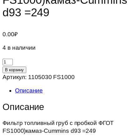
d93 =249
0.00
₽
4 в наличии
Количество
товара
В корзину
Фильтр
Артикул:
1105030 FS1000
топливный
Описание
груб
с
Описание
пробкой
ФГОТ
Фильтр топливный груб с пробкой ФГОТ
FS1000)камаз-
FS1000)камаз-Cummins d93 =249
Cummins
d93