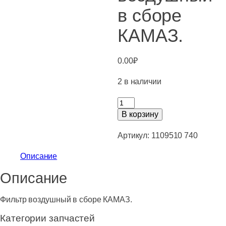
в сборе
КАМАЗ.
0.00
₽
2 в наличии
Количество
товара
В корзину
Фильтр
воздушный
Артикул:
1109510 740
в
Описание
сборе
КАМАЗ.
Описание
Фильтр воздушный в сборе КАМАЗ.
Категории запчастей