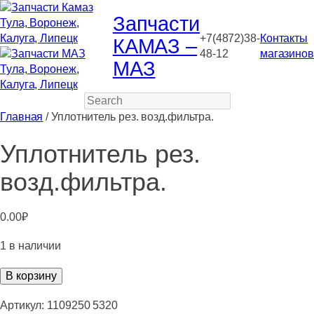
Запчасти
+7(4872)38-
Контакты
КАМАЗ –
48-12
магазинов
МАЗ
Search
Главная
/ Уплотнитель рез. возд.фильтра.
Уплотнитель рез.
возд.фильтра.
0.00
₽
1 в наличии
Количество
В корзину
товара
Уплотнитель
Артикул:
1109250 5320