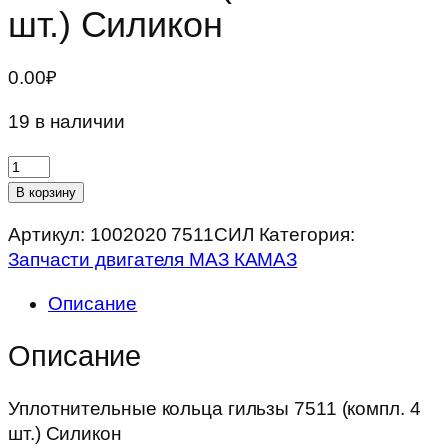
шт.) Силикон
0.00
₽
19 в наличии
Количество
товара
В корзину
Уплотнительные
Артикул:
1002020 7511СИЛ
Категория:
кольца
Запчасти двигателя МАЗ КАМАЗ
гильзы
7511
Описание
(компл.
4
Описание
шт.)
Силикон
Уплотнительные кольца гильзы 7511 (компл. 4
шт.) Силикон