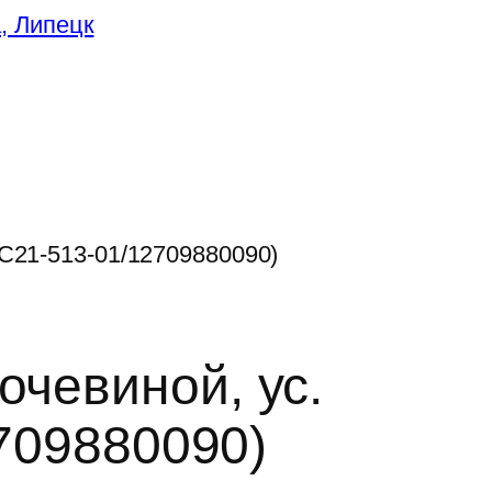
/C21-513-01/12709880090)
чевиной, ус.
2709880090)