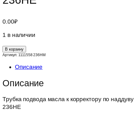
0.00
₽
1 в наличии
Количество
В корзину
товара
Артикул:
1111558 236НМ
Трубка
Описание
подвода
масла
Описание
к
корректору
Трубка подвода масла к корректору по наддуву
по
236НЕ
наддуву
236НЕ