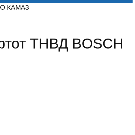
ОАО КАМАЗ
к фтот ТНВД BOSСH