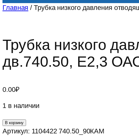
Главная
/ Трубка низкого давления отвод
Трубка низкого да
дв.740.50, Е2,3 О
0.00
₽
1 в наличии
Количество
В корзину
товара
Артикул:
1104422 740.50_90КАМ