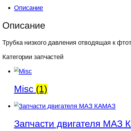
Трубка
Описание
низкого
давления
Описание
отводящая
к
Трубка низкого давления отводящая к фт
фтот
ТНВД
Категории запчастей
BOSСH
дв.740.50,
Е2,3
Misc
(1)
ОАО
КАМАЗ
Запчасти двигателя МАЗ