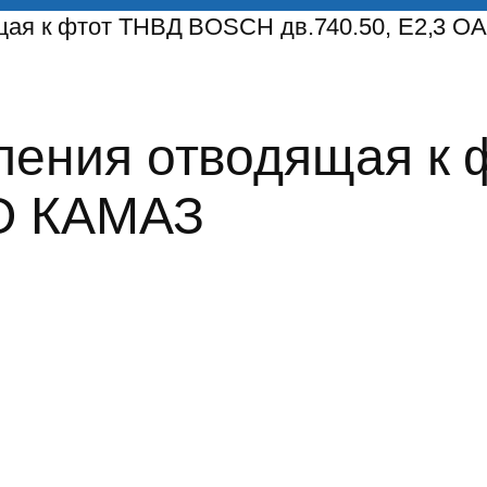
ящая к фтот ТНВД BOSСH дв.740.50, Е2,3 
вления отводящая 
АО КАМАЗ