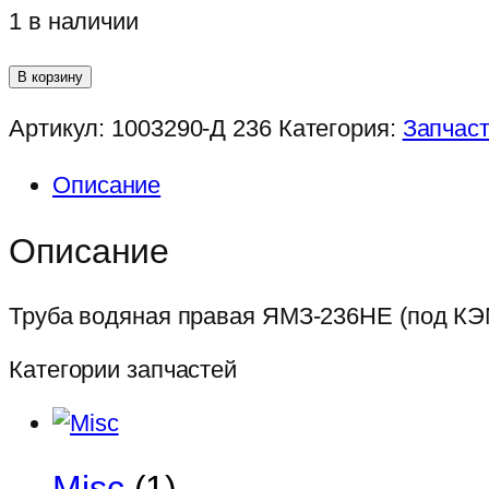
1 в наличии
Количество
В корзину
товара
Артикул:
1003290-Д 236
Категория:
Запчас
Труба
водяная
Описание
правая
ЯМЗ-236НЕ
Описание
(под
КЭМ)
Труба водяная правая ЯМЗ-236НЕ (под КЭ
Категории запчастей
Misc
(1)