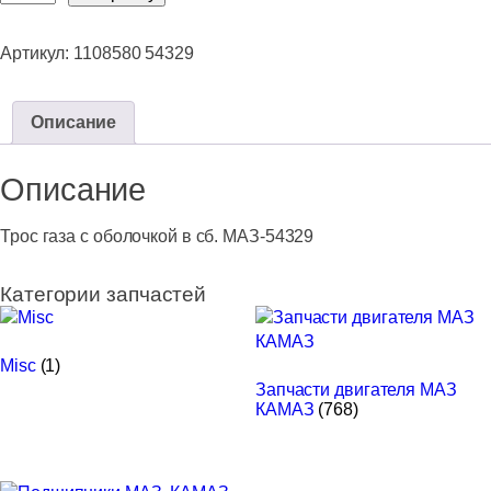
товара
Трос
Артикул:
1108580 54329
газа
с
оболочкой
Описание
в
сб.
Описание
МАЗ-54329
Трос газа с оболочкой в сб. МАЗ-54329
Категории запчастей
Misc
(1)
Запчасти двигателя МАЗ
КАМАЗ
(768)