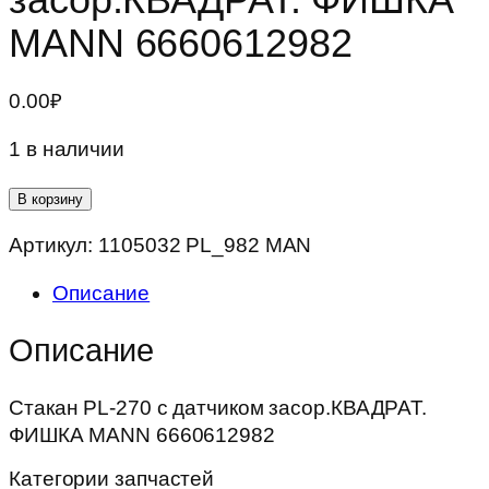
MANN 6660612982
0.00
₽
1 в наличии
Количество
В корзину
товара
Артикул:
1105032 PL_982 MAN
Стакан
PL-
Описание
270
с
Описание
датчиком
засор.КВАДРАТ.
Стакан PL-270 с датчиком засор.КВАДРАТ.
ФИШКА
ФИШКА MANN 6660612982
MANN
6660612982
Категории запчастей