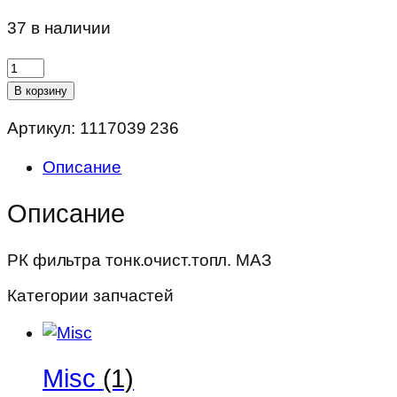
37 в наличии
Количество
товара
В корзину
РК
Артикул:
1117039 236
фильтра
тонк.очист.топл.
Описание
МАЗ
Описание
РК фильтра тонк.очист.топл. МАЗ
Категории запчастей
Misc
(1)