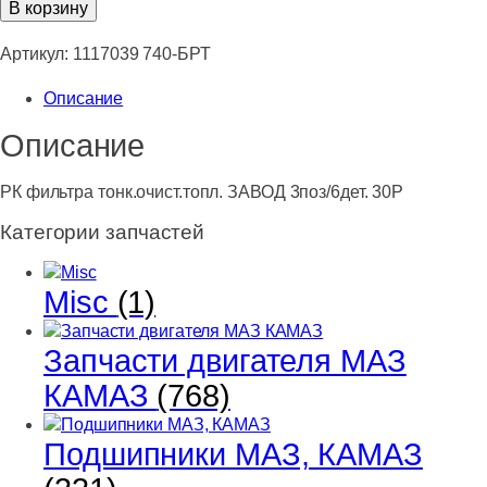
товара
В корзину
РК
фильтра
Артикул:
1117039 740-БРТ
тонк.очист.топл.
Описание
ЗАВОД
3поз/6дет.
Описание
30Р
РК фильтра тонк.очист.топл. ЗАВОД 3поз/6дет. 30Р
Категории запчастей
Misc
(1)
Запчасти двигателя МАЗ
КАМАЗ
(768)
Подшипники МАЗ, КАМАЗ