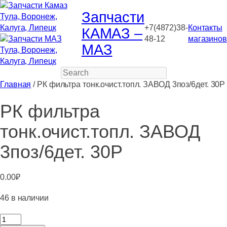
Запчасти
+7(4872)38-
Контакты
КАМАЗ –
48-12
магазинов
МАЗ
Search
Главная
/ РК фильтра тонк.очист.топл. ЗАВОД 3поз/6дет. 30Р
РК фильтра
тонк.очист.топл. ЗАВОД
3поз/6дет. 30Р
0.00
₽
46 в наличии
Количество