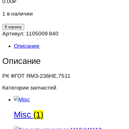
0.00
₽
1 в наличии
Количество
В корзину
товара
Артикул:
1105009 840
РК
Описание
ФГОТ
ЯМЗ-236НЕ,7511
Описание
РК ФГОТ ЯМЗ-236НЕ,7511
Категории запчастей
Misc
(1)