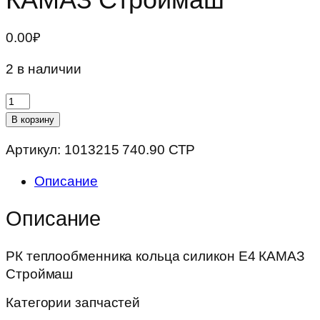
0.00
₽
2 в наличии
Количество
товара
В корзину
РК
Артикул:
1013215 740.90 СТР
теплообменника
кольца
Описание
силикон
Е4
Описание
КАМАЗ
Строймаш
РК теплообменника кольца силикон Е4 КАМАЗ
Строймаш
Категории запчастей