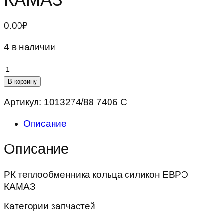
0.00
₽
4 в наличии
Количество
товара
В корзину
РК
Артикул:
1013274/88 7406 С
теплообменника
кольца
Описание
силикон
ЕВРО
Описание
КАМАЗ
РК теплообменника кольца силикон ЕВРО
КАМАЗ
Категории запчастей