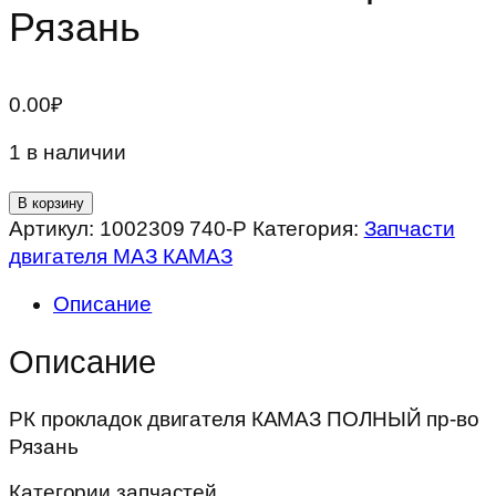
Рязань
0.00
₽
1 в наличии
Количество
В корзину
товара
Артикул:
1002309 740-Р
Категория:
Запчасти
РК
двигателя МАЗ КАМАЗ
прокладок
Описание
двигателя
КАМАЗ
Описание
ПОЛНЫЙ
пр-
РК прокладок двигателя КАМАЗ ПОЛНЫЙ пр-во
во
Рязань
Рязань
Категории запчастей