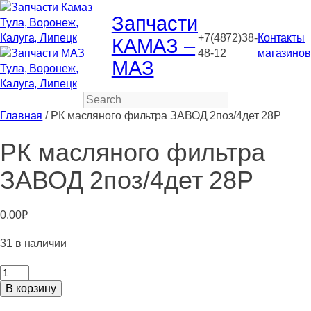
Запчасти
+7(4872)38-
Контакты
КАМАЗ –
48-12
магазинов
МАЗ
Search
Главная
/ РК масляного фильтра ЗАВОД 2поз/4дет 28Р
РК масляного фильтра
ЗАВОД 2поз/4дет 28Р
0.00
₽
31 в наличии
Количество
товара
В корзину
РК