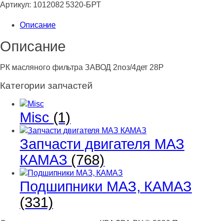
масляного
Артикул:
1012082 5320-БРТ
фильтра
Описание
ЗАВОД
2поз/4дет
Описание
28Р
РК масляного фильтра ЗАВОД 2поз/4дет 28Р
Категории запчастей
Misc
(1)
Запчасти двигателя МАЗ
КАМАЗ
(768)
Подшипники МАЗ, КАМАЗ
(331)