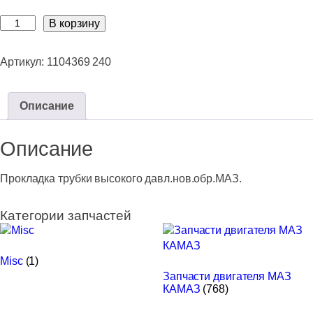
Количество
В корзину
товара
Прокладка
Артикул:
1104369 240
трубки
высокого
давл.нов.обр.МАЗ.
Описание
Описание
Прокладка трубки высокого давл.нов.обр.МАЗ.
Категории запчастей
Misc
(1)
Запчасти двигателя МАЗ
КАМАЗ
(768)