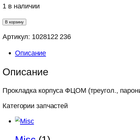
1 в наличии
Количество
В корзину
товара
Артикул:
1028122 236
Прокладка
корпуса
Описание
ФЦОМ
(треугол.,
Описание
паронит)
Прокладка корпуса ФЦОМ (треугол., парон
Категории запчастей
Misc
(1)