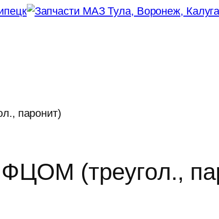
л., паронит)
 ФЦОМ (треугол., па