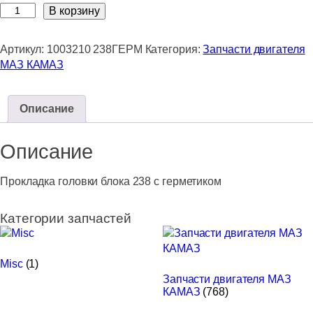
Количество
В корзину
товара
Прокладка
Артикул:
1003210 238ГЕРМ
Категория:
Запчасти двигателя
головки
МАЗ КАМАЗ
блока
238
с
Описание
герметиком
Описание
Прокладка головки блока 238 с герметиком
Категории запчастей
Misc
(1)
Запчасти двигателя МАЗ
КАМАЗ
(768)