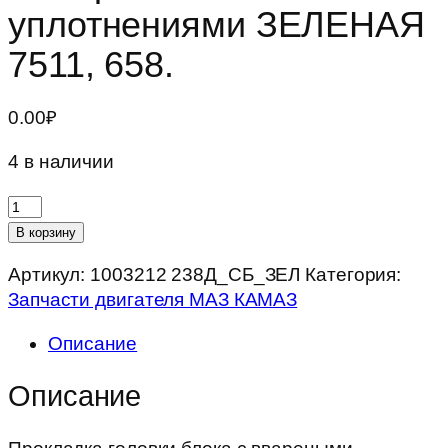
уплотнениями ЗЕЛЕНАЯ
7511, 658.
0.00
₽
4 в наличии
Количество
товара
В корзину
Прокладка
Артикул:
1003212 238Д_СБ_ЗЕЛ
Категория:
головки
Запчасти двигателя МАЗ КАМАЗ
блока
с
Описание
ввареными
уплотнениями
Описание
ЗЕЛЕНАЯ
7511,