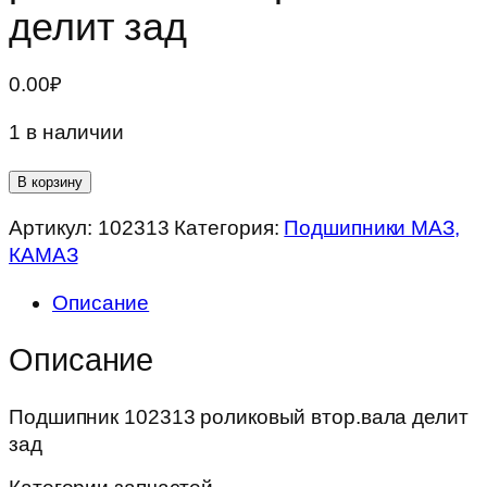
делит зад
0.00
₽
1 в наличии
Количество
В корзину
товара
Артикул:
102313
Категория:
Подшипники МАЗ,
Подшипник
КАМАЗ
102313
роликовый
Описание
втор.вала
делит
Описание
зад
Подшипник 102313 роликовый втор.вала делит
зад