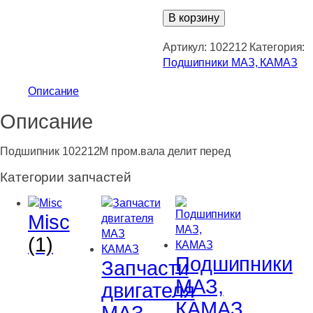
Количество
В корзину
товара
Подшипник
Артикул:
102212
Категория:
102212М
Подшипники МАЗ, КАМАЗ
пром.вала
Описание
делит
перед
Описание
Подшипник 102212М пром.вала делит перед
Категории запчастей
Misc
(1)
Подшипники
Запчасти
МАЗ,
двигателя
КАМАЗ
МАЗ