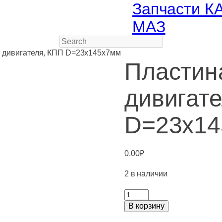
Запчасти К
МАЗ
Search
ы дивигателя, КПП D=23х145х7мм
Пластин
дивигат
D=23х14
0.00
₽
2 в наличии
Количество
товара
В корзину
Пластина