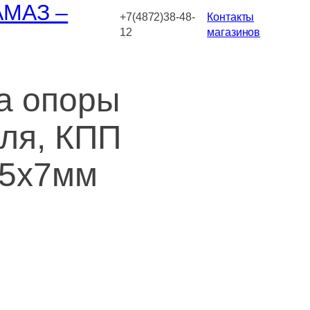
АМАЗ –
+7(4872)38-48-
Контакты
12
магазинов
а опоры
еля, КПП
5х7мм