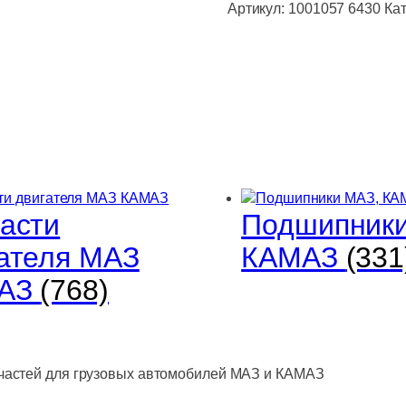
опоры
Артикул:
1001057 6430
Ка
дивигателя,
КПП
D=23х145х7мм
асти
Подшипники
ателя МАЗ
КАМАЗ
(331
АЗ
(768)
астей для грузовых автомобилей МАЗ и КАМАЗ