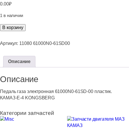
0.00
₽
1 в наличии
Количество
В корзину
товара
Педаль
Артикул:
11080 61000N0-61SD00
газа
электронная
61000N0-
Описание
61SD-
00
Описание
пластик.
КАМАЗ-
Е-4
Педаль газа электронная 61000N0-61SD-00 пластик.
KONGSBERG
КАМАЗ-Е-4 KONGSBERG
Категории запчастей