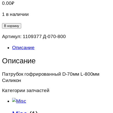
0.00
₽
1 в наличии
Количество
В корзину
товара
Артикул:
1109377 Д-070-800
Патрубок
гофрированный
Описание
D-
70мм
Описание
L-
800мм
Патрубок гофрированный D-70мм L-800мм
Силикон
Силикон
Категории запчастей