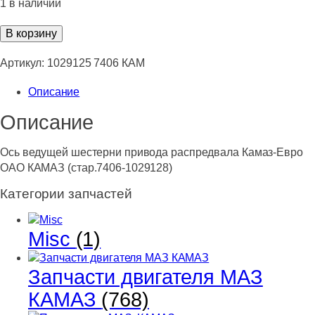
1 в наличии
Количество
В корзину
товара
Ось
Артикул:
1029125 7406 КАМ
ведущей
Описание
шестерни
привода
Описание
распредвала
Камаз-
Ось ведущей шестерни привода распредвала Камаз-Евро
Евро
ОАО КАМАЗ (стар.7406-1029128)
ОАО
КАМАЗ
Категории запчастей
(стар.7406-
1029128)
Misc
(1)
Запчасти двигателя МАЗ
КАМАЗ
(768)