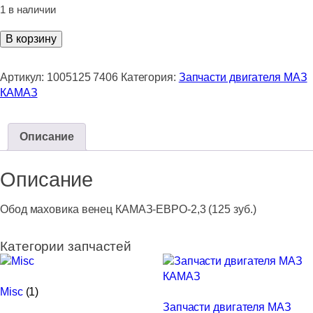
1 в наличии
Количество
В корзину
товара
Обод
Артикул:
1005125 7406
Категория:
Запчасти двигателя МАЗ
маховика
КАМАЗ
венец
КАМАЗ-
ЕВРО-2,3
Описание
(125
зуб.)
Описание
Обод маховика венец КАМАЗ-ЕВРО-2,3 (125 зуб.)
Категории запчастей
Misc
(1)
Запчасти двигателя МАЗ