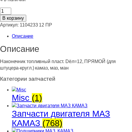
Количество
товара
В корзину
Наконечник
Артикул:
1104233 12 ПР
топливный
Описание
пласт.
Dёл=12,
Описание
ПРЯМОЙ
(для
Наконечник топливный пласт. Dёл=12, ПРЯМОЙ (для
штуцера-
штуцера-кругл.) камаз, маз, ман
кругл.)
камаз,
Категории запчастей
маз,
ман
Misc
(1)
Запчасти двигателя МАЗ
КАМАЗ
(768)