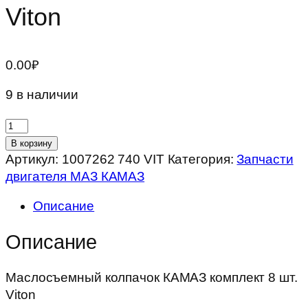
Viton
0.00
₽
9 в наличии
Количество
товара
В корзину
Маслосъемный
Артикул:
1007262 740 VIT
Категория:
Запчасти
колпачок
двигателя МАЗ КАМАЗ
КАМАЗ
Описание
комплект
8
Описание
шт.
Viton
Маслосъемный колпачок КАМАЗ комплект 8 шт.
Viton