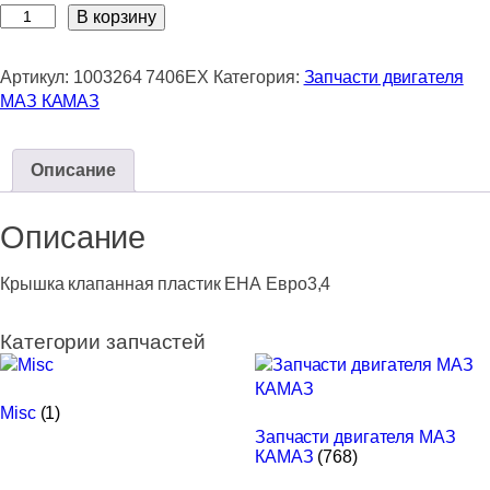
Количество
В корзину
товара
Крышка
Артикул:
1003264 7406EX
Категория:
Запчасти двигателя
клапанная
МАЗ КАМАЗ
пластик
ЕНА
Евро3,4
Описание
Описание
Крышка клапанная пластик ЕНА Евро3,4
Категории запчастей
Misc
(1)
Запчасти двигателя МАЗ
КАМАЗ
(768)