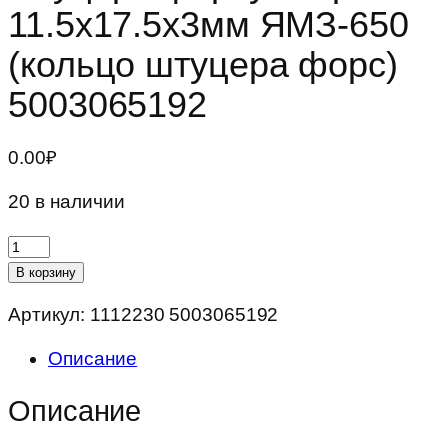
11.5х17.5х3мм ЯМЗ-650
(кольцо штуцера форс)
5003065192
0.00
₽
20 в наличии
Количество
товара
В корзину
Кольцо
Артикул:
1112230 5003065192
уплотнительное
штуцера
Описание
форсунки
рез.
Описание
11.5х17.5х3мм
ЯМЗ-650