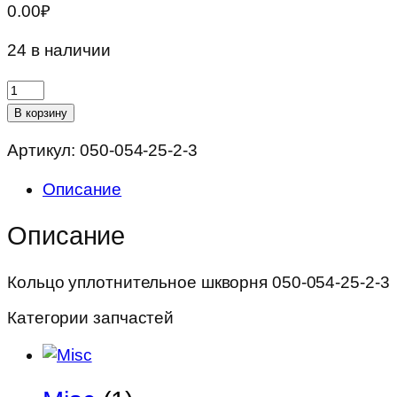
0.00
₽
24 в наличии
Количество
товара
В корзину
Кольцо
Артикул:
050-054-25-2-3
уплотнительное
шкворня
Описание
050-
054-
Описание
25-
2-
Кольцо уплотнительное шкворня 050-054-25-2-3
3
Категории запчастей